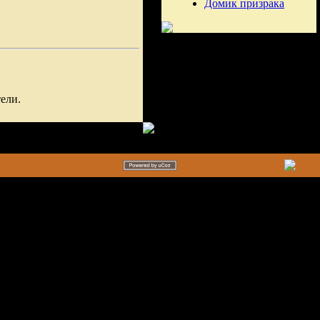
Домик призрака
ели.