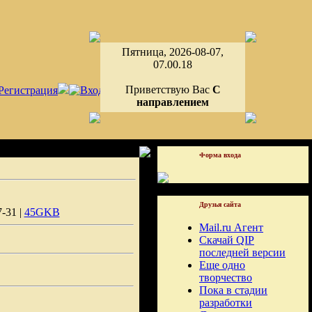
Пятница, 2026-08-07,
07.00.18
Приветствую Вас
С
направлением
Форма входа
Друзья сайта
-31 |
45GKB
Mail.ru Агент
Скачай QIP
последней версии
Еще одно
творчество
Пока в стадии
разработки