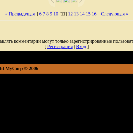
« Предыдущая
|
6
7
8
9
10
[
11
]
12
13
14
15
16
|
Следующая »
авлять комментарии могут только зарегистрированные пользоват
[
Регистрация
|
Вход
]
ht MyCorp © 2006