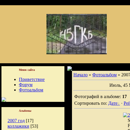
/
Меню сайта
Начало
»
Фотоальбом
» 2007
Приветствие
Форум
Июль, 45 М
Фотоальбом
Фотографий в альбоме:
17
Сортировать по:
Дате
·
Ре
Альбомы
2
S
2007 год
[17]
F
коллажики
[53]