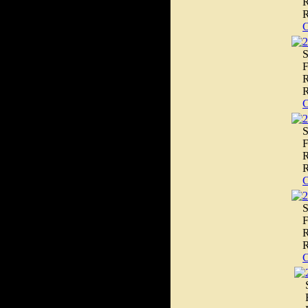
R
R
2
S
F
R
R
2
S
F
R
R
2
S
F
R
R