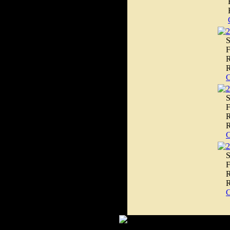
2
S
F
R
R
2
S
F
R
R
2
S
F
R
R