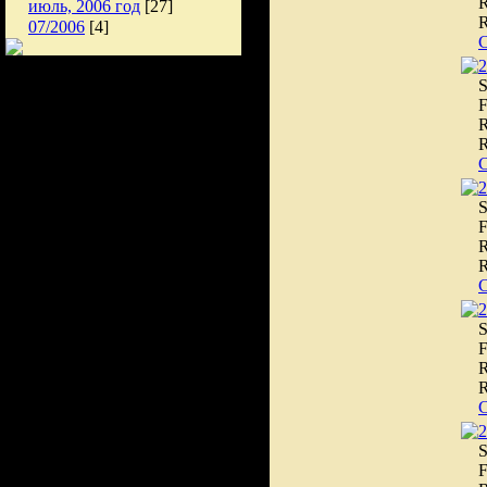
R
июль, 2006 год
[27]
R
07/2006
[4]
2
S
F
R
R
2
S
F
R
R
2
S
F
R
R
2
S
F