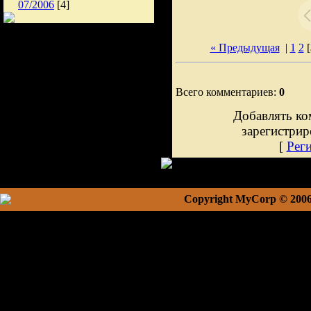
07/2006
[4]
« Предыдущая
|
1
2
[
Всего комментариев:
0
Добавлять ко
зарегистрир
[
Рег
Copyright MyCorp © 200