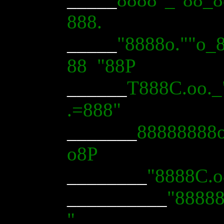
_____
8888"_"88_8
888.
_____
"8888o.""o_
88
_
"88P
______
T888C.oo._
.=888"
_______
88888888
o8P
________
"8888C.
__________
"8888
"