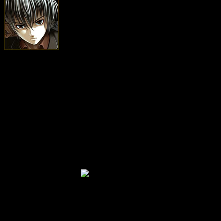
-----_¶________
---/___________/
--/__==O______
Только поступивший
Группа:
---),---.(_(_) /
Пользователи
Сообщений:
4
--//_¤_),------
Статус:
Бродит где-то
-//_¤_//
//_¤_//.
=====-
Добавлено
(2007