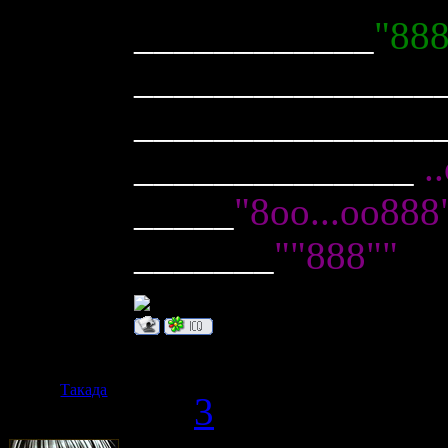
____________
"88
_______________
_______________
______________
.
.
_____
"8oo...oo888
_______
""888""
Дата: Среда, 200
Такада
#
3