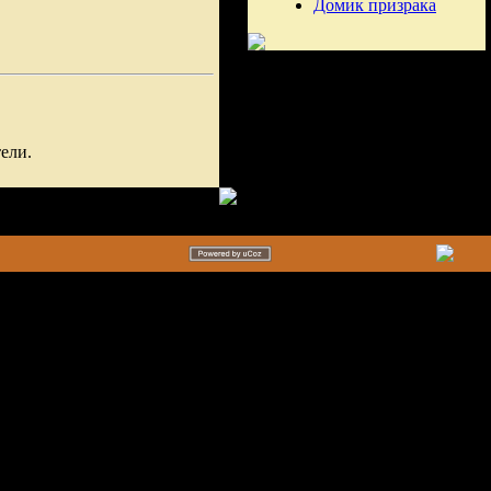
Домик призрака
ели.