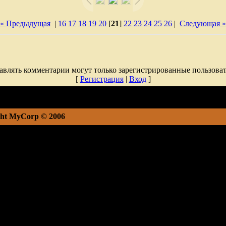
« Предыдущая
|
16
17
18
19
20
[
21
]
22
23
24
25
26
|
Следующая »
авлять комментарии могут только зарегистрированные пользоват
[
Регистрация
|
Вход
]
ht MyCorp © 2006