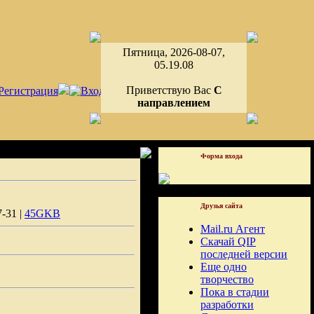
Пятница, 2026-08-07,
05.19.08
Приветствую Вас
С
направлением
Форма входа
Друзья сайта
7-31 |
45GKB
Mail.ru Агент
Скачай QIP
последней версии
Еще одно
творчество
Пока в стадии
разработки