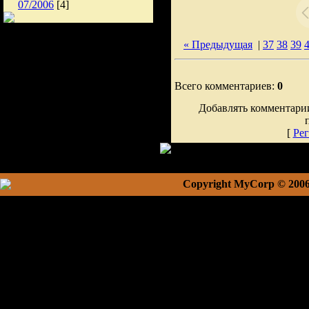
07/2006
[4]
« Предыдущая
|
37
38
39
Всего комментариев:
0
Добавлять комментарии
[
Рег
Copyright MyCorp © 200