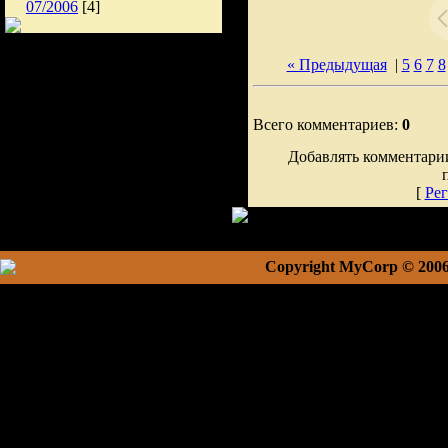
07/2006
[4]
« Предыдущая
|
5
6
7
8
Всего комментариев:
0
Добавлять комментарии
[
Рег
Copyright MyCorp © 200