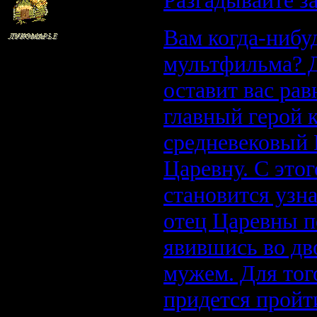
Разгадывайте за
Вам когда-нибу
Отлежал 3 недели
мультфильма? Д
Группа: Администраторы
Сообщений:
303
оставит вас ра
Статус:
Бродит где-то
главный герой к
средневековый 
Царевну. С это
становится узна
отец Царевны по
явившись во дво
мужем. Для тог
придется пройт