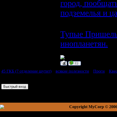
город, пообщать
подземелья и ца
Тупые Пришель
инопланетян.
45 ГКБ (7 отделение шутит)
»
всякие полезности
»
Проги
»
Кве
Страница
1
из
1
1
Copyright MyCorp © 200