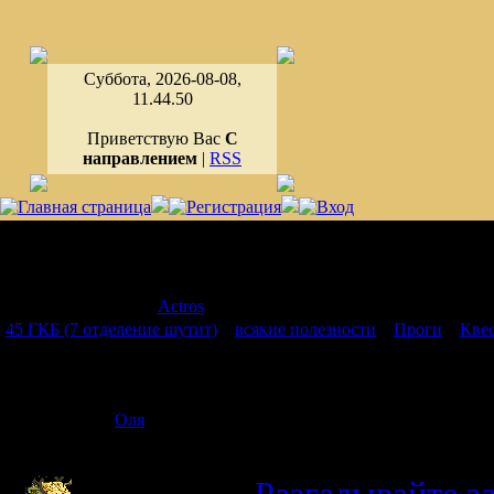
Суббота, 2026-08-08,
11.44.50
Приветствую Вас
С
направлением
|
RSS
Страница
1
из
1
1
Модератор форума:
Actros
45 ГКБ (7 отделение шутит)
»
всякие полезности
»
Проги
»
Кве
Квест
Дата: Понеде
Оля
Сообщение 