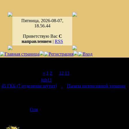
Пятница, 2026-08-07,
18.56.44
Приветствую Вас
С
направлением
|
RSS
Страница
14
из
14
«
1
2
…
12
13
14
Модератор форума:
juls11
45 ГКБ (7 отделение шутит)
»
.
»
Палата интенсивной терапии
»
Ассоциации
Дата: Вторни
Оля
Сообщение 