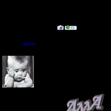
В этот день
Отчего я вес
Дата: Воскре
Коалла
Сообщение 
прЫнц шибко
махалай и ус
я вся такая не
После бронхоскопии
Группа: Проверенные
Сообщений:
89
Статус:
Бродит где-то