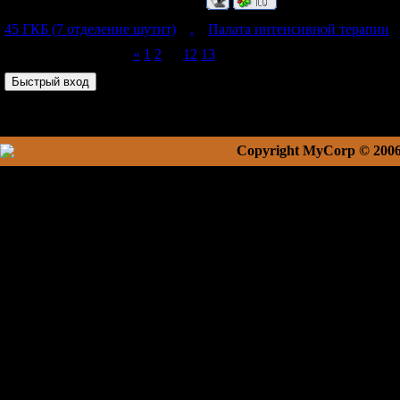
45 ГКБ (7 отделение шутит)
»
.
»
Палата интенсивной терапии
»
Страница
14
из
14
«
1
2
…
12
13
14
Copyright MyCorp © 200