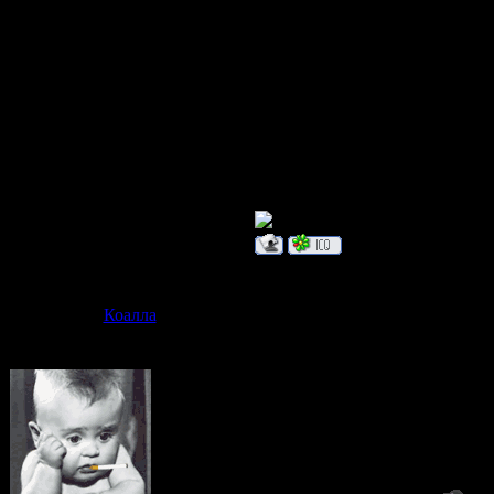
белок -глаз.. 
Начинаю:
шприц
Дата: Вторни
Коалла
Сообщение 
зеленая гадо
я вся такая не