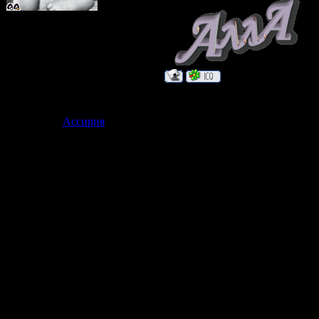
После бронхоскопии
Группа: Проверенные
Сообщений:
89
Статус:
Бродит где-то
Дата: Четверг
Ассирия
Сообщение 
Страдалец по вливанию
лягушка в 
Группа: Модераторы
Сообщений:
183
заколдованн
Статус:
Бродит где-то
Пусть бегут
И вода по ас
прохожим