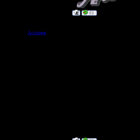
Дата: Вторни
Ассирия
Сообщение 
Страдалец по вливанию
ахалай махал
Группа: Модераторы
Сообщений:
183
Статус:
Бродит где-то
Пусть бегут
И вода по ас
прохожим
В этот день
Отчего я вес