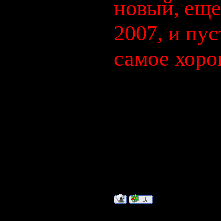
новый, еще
2007, и пус
самое хоро
Пусть бегут
И вода по ас
прохожим
В этот день
Отчего я вес
Дата: Вторни