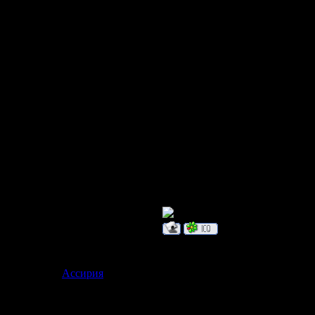
И стоит крас
В платьице з
Ей зеленый ц
Елка знает эт
Как она под
Хорошо одет
Дата: Воскре
Ассирия
Сообщение 
Страдалец по вливанию