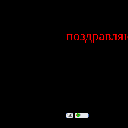
до нового 
Группа: Модераторы
Сообщений:
183
Статус:
Бродит где-то
минут!!!!
поздравля
Пусть бегут
И вода по ас
прохожим
В этот день
Отчего я вес
Дата: Вторни