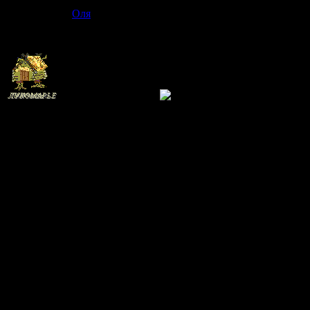
Оля
Сообщение 
Насть, спаси
Т. Волгина
Отлежал 3 недели
Группа: Администраторы
Сообщений:
303
Перед празд
Статус:
Бродит где-то
Для зеленой
Платье белое
Сшила без и
Отряхнула б
Елочка с по