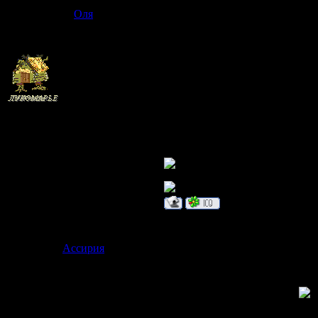
Оля
Сообщение 
Здравствуй,
Отлежал 3 недели
Группа: Администраторы
СВИНЯЧИЙ
Сообщений:
303
Статус:
Бродит где-то
Дата: Вторни
Ассирия
Сообщение 
Страдалец по вливанию
хрю хрю
Группа: Модераторы
Сообщений:
183