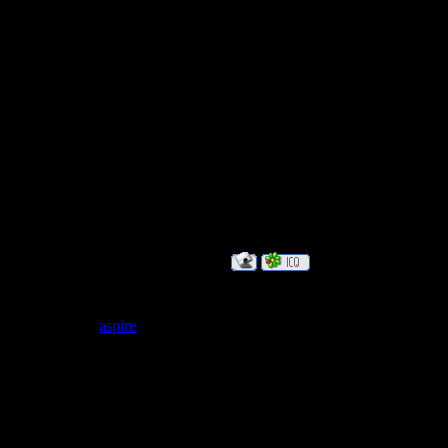
Статус:
Бродит где-то
Пусть бегут
И вода по ас
прохожим
В этот день
Отчего я вес
Дата: Среда, 
aspire
Сообщение 
Группа: Удаленные
самое главно
встать