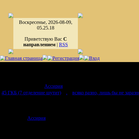
Воскресенье, 2026-08-09,
05.25.18
Приветствую Вас
С
направлением
|
RSS
Страница
1
из
1
1
Модератор форума:
Ассирия
45 ГКБ (7 отделение шутит)
»
.
»
всяко разно, лишь бы не заразн
досвиданья год собачий))
Дата: Вторни
Ассирия
Сообщение 
Страдалец по вливанию