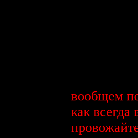
верных друзе
укрепили сво
у порога уже
похрюкивая 
во многих ок
бумажные сн
вообщем по
как всегда 
провожайте