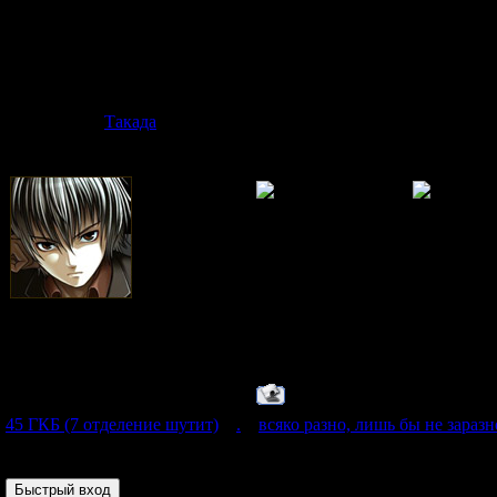
Дата: Среда, 
Такада
Сообщение 
Только поступивший
Группа: Пользователи
Сообщений:
4
Статус:
Бродит где-то
45 ГКБ (7 отделение шутит)
»
.
»
всяко разно, лишь бы не заразн
Страница
1
из
1
1